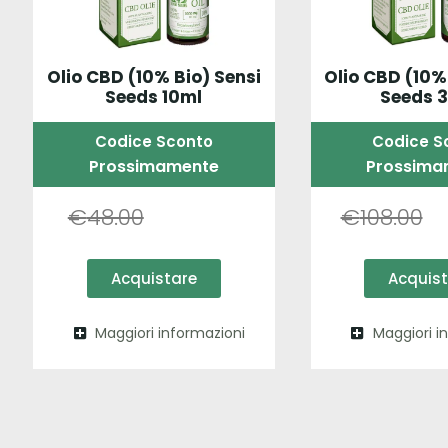
Olio CBD (10% Bio) Sensi
Olio CBD (10%
Seeds 10ml
Seeds 
Codice Sconto
Codice S
Prossimamente
Prossima
€
48.00
€
108.00
Acquistare
Acquis
Maggiori informazioni
Maggiori i