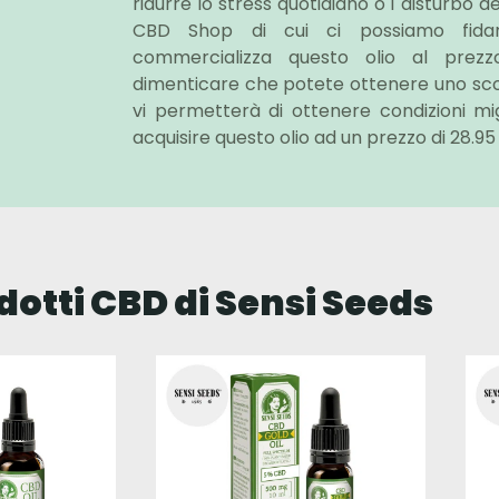
ridurre lo stress quotidiano o i disturbo del
CBD Shop di cui ci possiamo fidar
commercializza questo olio al pre
dimenticare che potete ottenere uno sco
vi permetterà di ottenere condizioni migli
acquisire questo olio ad un prezzo di 28.95
odotti CBD di Sensi Seeds