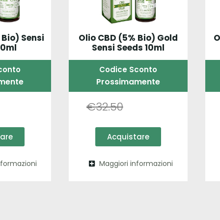
 Bio) Sensi
Olio CBD (5% Bio) Gold
O
30ml
Sensi Seeds 10ml
conto
Codice Sconto
mente
Prossimamente
€
32.50
tare
Acquistare
nformazioni
Maggiori informazioni