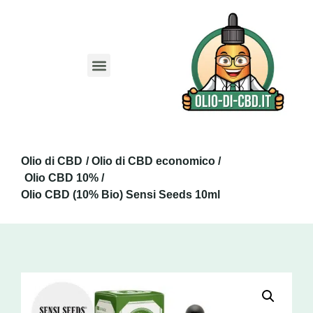
Migliori Siti
Codice sconto CBD
Guida Olio CBD
Guida Capsule CBD
Guida CBD Animali
Olio di CBD
/ Olio di CBD economico /
Olio CBD 10% /
Olio CBD (10% Bio) Sensi Seeds 10ml