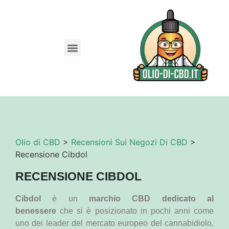
Migliori Siti
Codice sconto CBD
Guida Olio CBD
Guida Capsule CBD
Guida CBD Animali
Olio di CBD
>
Recensioni Sui Negozi Di CBD
>
Recensione Cibdol
RECENSIONE CIBDOL
Cibdol
è un
marchio CBD dedicato al
benessere
che si è posizionato in pochi anni come
uno dei leader del mercato europeo del cannabidiolo,