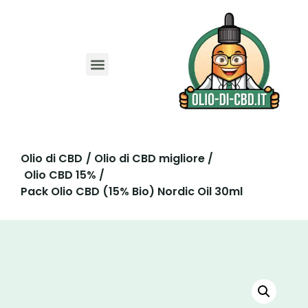
Migliori Siti
Codice sconto CBD
Guida Olio CBD
Guida Capsule CBD
Guida CBD Animali
Olio di CBD
/ Olio di CBD migliore /
Olio CBD 15% /
Pack Olio CBD (15% Bio) Nordic Oil 30ml