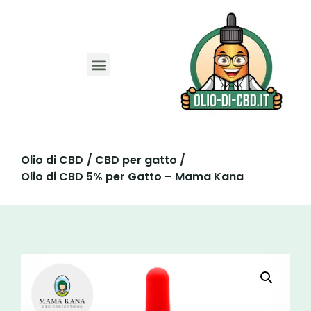
Migliori Siti
Codice sconto CBD
Guida Olio CBD
Guida Capsule CBD
Guida CBD Animali
Olio di CBD
/ CBD per gatto /
Olio di CBD 5% per Gatto – Mama Kana