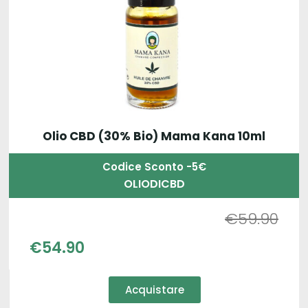
Olio CBD (30% Bio) Mama Kana 10ml
Codice Sconto -5€
OLIODICBD
€
59.90
€
54.90
Acquistare