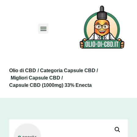
Migliori Siti
Codice sconto CBD
Guida Olio CBD
Guida Capsule CBD
Guida CBD Animali
Olio di CBD
/ Categoria Capsule CBD /
Migliori Capsule CBD /
Capsule CBD (1000mg) 33% Enecta