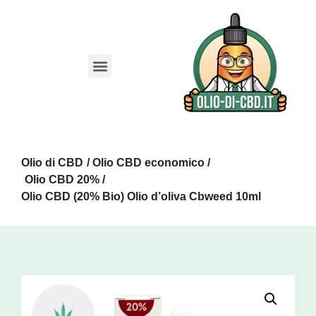
Migliori Siti
Codice sconto CBD
Guida Olio CBD
Guida Capsule CBD
Guida CBD Animali
Olio di CBD
/ Olio CBD economico /
Olio CBD 20% /
Olio CBD (20% Bio) Olio d’oliva Cbweed 10ml