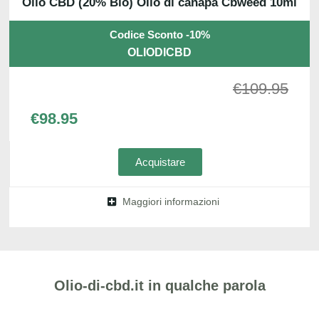
Olio CBD (20% Bio) Olio di canapa Cbweed 10ml
Codice Sconto -10%
OLIODICBD
€
109.95
€
98.95
Acquistare
Maggiori informazioni
Olio-di-cbd.it in qualche parola