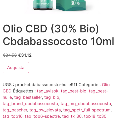
Olio CBD (30% Bio)
Cbdabassocosto 10ml
Le
Le
€
34.58
€
31.12
prix
prix
initial
actuel
Acquista
était :
est :
€34.58.
€31.12.
UGS :
prod-cbdabassocosto-huile911
Catégorie :
Olio
CBD
Étiquettes :
tag_avisok
,
tag_best-bio
,
tag_best-
huile
,
tag_bestseller
,
tag_bio
,
tag_brand_cbdabassocosto
,
tag_mq_cbdabassocosto
,
tag_pascher
,
tag_pw_elevata
,
tag_spctr_full-spectrum
,
tag_top16
,
tag_top6-spectre
,
tag_tx_30
,
top18_tx30