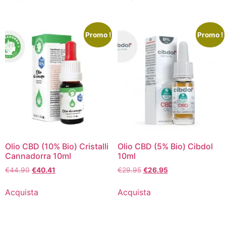
était :
est :
était :
est :
€109.95.
€98.95.
€44.90.
€40.41.
Promo !
Promo !
Olio CBD (10% Bio) Cristalli
Olio CBD (5% Bio) Cibdol
Cannadorra 10ml
10ml
Le
Le
Le
Le
€
44.90
€
40.41
€
29.95
€
26.95
prix
prix
prix
prix
initial
actuel
initial
actuel
Acquista
Acquista
était :
est :
était :
est :
€44.90.
€40.41.
€29.95.
€26.95.