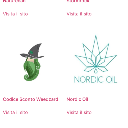
Naturecan
Stormrock
Visita il sito
Visita il sito
Codice Sconto Weedzard
Nordic Oil
Visita il sito
Visita il sito