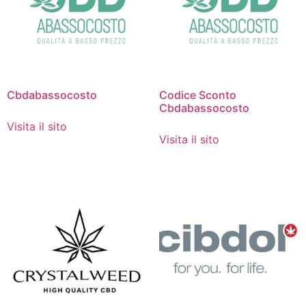
Cbdabassocosto
Codice Sconto
Cbdabassocosto
Visita il sito
Visita il sito