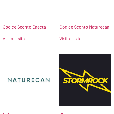
Codice Sconto Enecta
Codice Sconto Naturecan
Visita il sito
Visita il sito